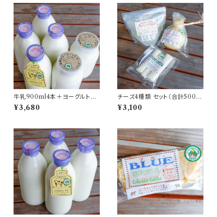
牛乳900ml4本＋ヨーグルト90
チーズ4種類 セット（合計500ｇ
0g2本 セット
以上）
¥3,680
¥3,100