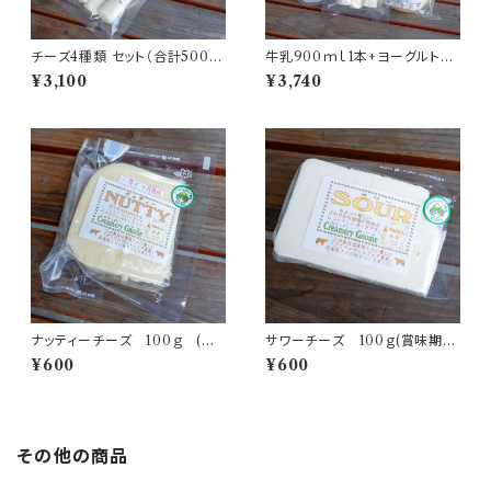
チーズ4種類 セット（合計500ｇ
牛乳900ｍｌ1本+ヨーグルト90
以上）
0ｇ1本+チーズ3種類 セット
¥3,100
¥3,740
ナッティーチーズ 100ｇ (賞
サワーチーズ 100ｇ(賞味期
味期限：発送から１ヶ月半）
限：発送から１ヶ月半）
¥600
¥600
その他の商品