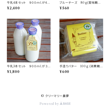
牛乳4本セット ９００ｍｌが4本
ブルーチーズ 80ｇ(賞味期限：
(消費期限：発送から７日間）
発送から１ヶ月半）
¥2,400
¥560
牛乳3本セット ９００ｍｌが３
手造りバター 100ｇ (消費期
本 (消費期限：発送から７日間）
限：発送から２ヶ月）
¥1,800
¥600
© クリーマリー農夢
Powered by