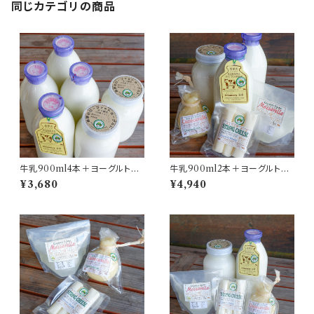
同じカテゴリの商品
牛乳900ml4本＋ヨーグルト90
牛乳900ml2本＋ヨーグルト90
0g2本 セット
0g1本＋チーズ4種類 セット（チ
¥3,680
¥4,940
ーズ1個はおまかせで）