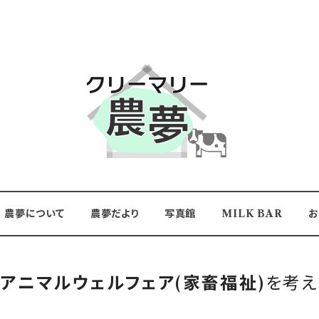
農夢について
農夢だより
写真館
MILK BAR
お
い
アニマルウェルフェア(家畜福祉)
を考