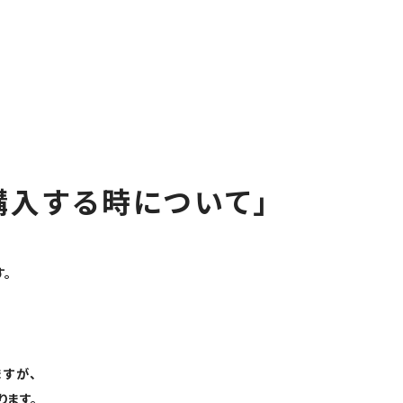
購入する時について」
。
すが、
ります。