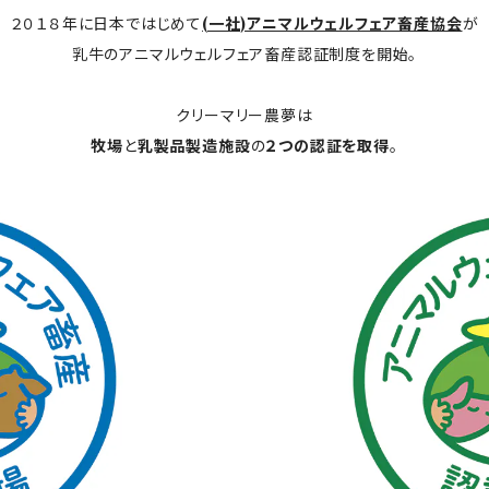
２０１８年に日本ではじめて
(一社)アニマルウェルフェア畜産協会
が
乳牛のアニマルウェルフェア畜産認証制度を開始。
クリーマリー農夢は
牧場
と
乳製品製造施設
の
２つの認証を取得
。