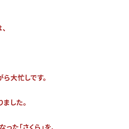
、
がら大忙しです。
りました。
った「さくら」を、