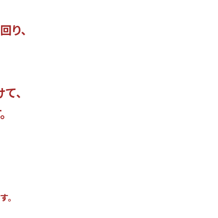
回り、
けて、
。
す。