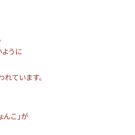
。
いように
われています。
ょんこ」が