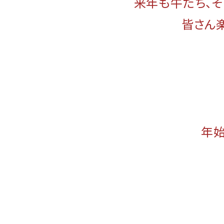
来年も牛たち、そ
皆さん
年始