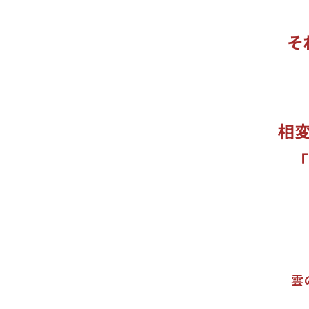
それ
相変
雲